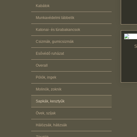
Kabátok
Munkavédelmi lábbelik
Katonai- és túrabakancsok
Csizmák, gumicsizmák
S
Esővédő ruházat
Overall
Pólók, ingek
Molinók, zoknik
Sapkák, kesztyűk
Övek, szíjak
Hálózsák, hátizsák