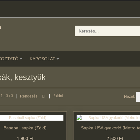
Keresés
KOZTATÓ
KAPCSOLAT
ák, kesztyűk
1 - 3 / 3
/oldal
Rendezés
Nézet:
Baseball sapka (Zöld)
Sapka USA gyakorló (Metro t
1.900 Ft
2.500 Ft