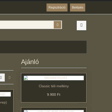
Regisztráció
Belépés
Keresés
Ajánló
Classic téli mellény
9.900 Ft
erep)