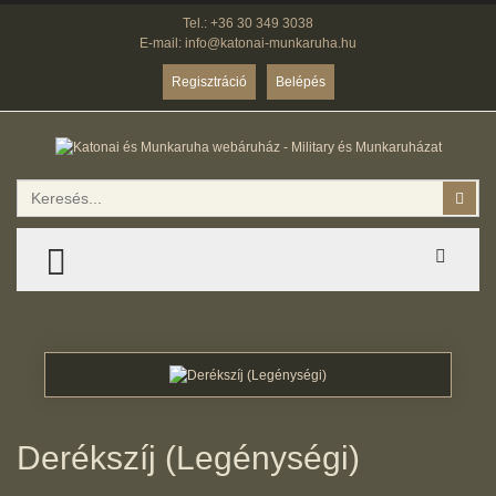
Tel.: +36 30 349 3038
E-mail: info@katonai-munkaruha.hu
Regisztráció
Belépés
Keresés
Kere
TOGGLE MENU
Derékszíj (Legénységi)