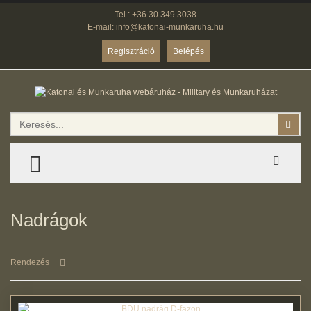
Tel.: +36 30 349 3038
E-mail: info@katonai-munkaruha.hu
Regisztráció
Belépés
Keresés
Kere
TOGGLE MENU
Nadrágok
Rendezés