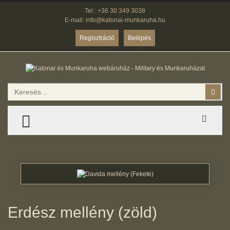
Tel.: +36 30 349 3038
E-mail: info@katonai-munkaruha.hu
Regisztráció
Belépés
Keresés
Kere
TOGGLE MENU
Erdész mellény (zöld)