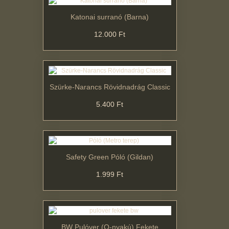
Katonai surranó (Barna)
12.000 Ft
Szürke-Narancs Rövidnadrág Classic
5.400 Ft
Safety Green Póló (Gildan)
1.999 Ft
BW Pulóver (O-nyakú) Fekete