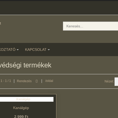
Keresés
KOZTATÓ
KAPCSOLAT
édségi termékek
1 - 1 / 1
/oldal
Rendezés
Nézet:
Kanálgép
2.999 Ft