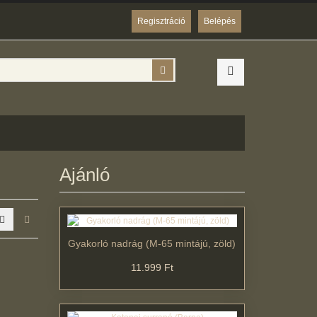
Regisztráció
Belépés
Keresés
Ajánló
Gyakorló nadrág (M-65 mintájú, zöld)
11.999 Ft